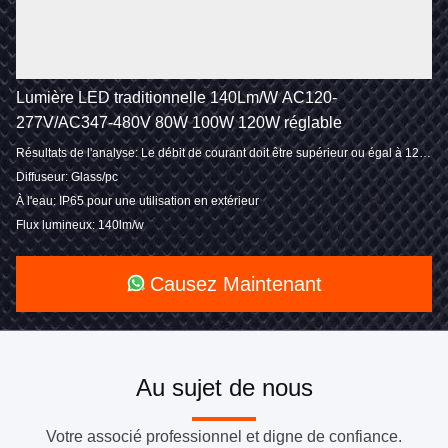
Lumière LED traditionnelle 140Lm/W AC120-
277V/AC347-480V 80W 100W 120W réglable
Résultats de l'analyse: Le débit de courant doit être supérieur ou égal à 120-270V/120-347V/277-480V
Diffuseur: Glass/pc
À l'eau: IP65 pour une utilisation en extérieur
Flux lumineux: 140lm/w
Causez Maintenant
Au sujet de nous
Votre associé professionnel et digne de confiance.