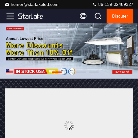
homer@starlakeled.com
86-139-02489327
Discuter