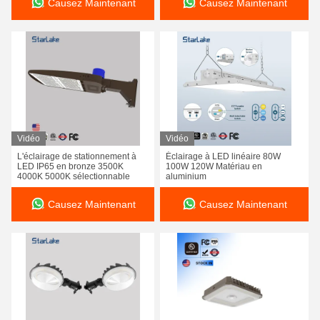
Causez Maintenant
Causez Maintenant
Vidéo
Vidéo
L'éclairage de stationnement à
Éclairage à LED linéaire 80W
LED IP65 en bronze 3500K
100W 120W Matériau en
4000K 5000K sélectionnable
aluminium
Causez Maintenant
Causez Maintenant