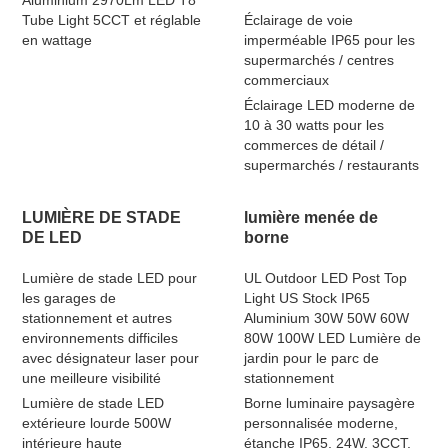
Aluminium 2970Lm LED T8
Tube Light 5CCT et réglable
Éclairage de voie
en wattage
imperméable IP65 pour les
supermarchés / centres
commerciaux
Éclairage LED moderne de
10 à 30 watts pour les
commerces de détail /
supermarchés / restaurants
LUMIÈRE DE STADE
lumière menée de
DE LED
borne
Lumière de stade LED pour
UL Outdoor LED Post Top
les garages de
Light US Stock IP65
stationnement et autres
Aluminium 30W 50W 60W
environnements difficiles
80W 100W LED Lumière de
avec désignateur laser pour
jardin pour le parc de
une meilleure visibilité
stationnement
Lumière de stade LED
Borne luminaire paysagère
extérieure lourde 500W
personnalisée moderne,
intérieure haute
étanche IP65, 24W, 3CCT,