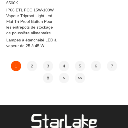
6500K
IP66 ETL FCC 15W-100W
Vapeur Triproof Light Led
Flat Tri-Proof Batten Pour
les entrepôts de stockage
de poussière alimentaire
Lampes à étanchéité LED à
vapeur de 25 à 45 W
1
2
3
4
5
6
7
8
>
>>