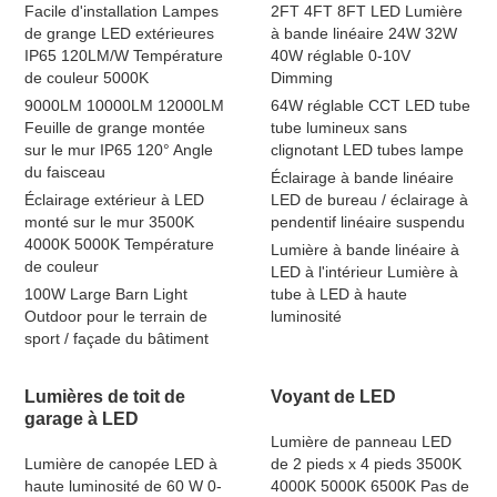
Facile d'installation Lampes
2FT 4FT 8FT LED Lumière
de grange LED extérieures
à bande linéaire 24W 32W
IP65 120LM/W Température
40W réglable 0-10V
de couleur 5000K
Dimming
9000LM 10000LM 12000LM
64W réglable CCT LED tube
Feuille de grange montée
tube lumineux sans
sur le mur IP65 120° Angle
clignotant LED tubes lampe
du faisceau
Éclairage à bande linéaire
Éclairage extérieur à LED
LED de bureau / éclairage à
monté sur le mur 3500K
pendentif linéaire suspendu
4000K 5000K Température
Lumière à bande linéaire à
de couleur
LED à l'intérieur Lumière à
100W Large Barn Light
tube à LED à haute
Outdoor pour le terrain de
luminosité
sport / façade du bâtiment
Lumières de toit de
Voyant de LED
garage à LED
Lumière de panneau LED
Lumière de canopée LED à
de 2 pieds x 4 pieds 3500K
haute luminosité de 60 W 0-
4000K 5000K 6500K Pas de