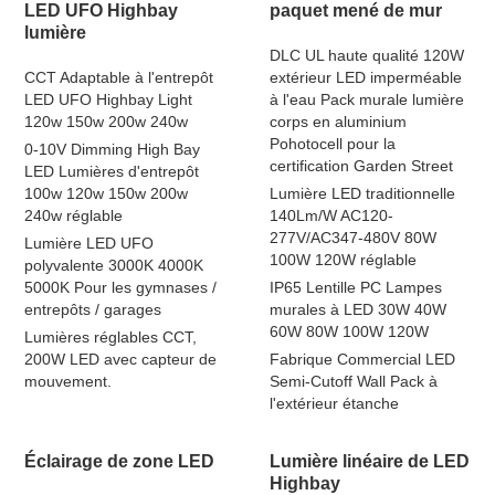
LED UFO Highbay
paquet mené de mur
lumière
DLC UL haute qualité 120W
CCT Adaptable à l'entrepôt
extérieur LED imperméable
LED UFO Highbay Light
à l'eau Pack murale lumière
120w 150w 200w 240w
corps en aluminium
Pohotocell pour la
0-10V Dimming High Bay
certification Garden Street
LED Lumières d'entrepôt
100w 120w 150w 200w
Lumière LED traditionnelle
240w réglable
140Lm/W AC120-
277V/AC347-480V 80W
Lumière LED UFO
100W 120W réglable
polyvalente 3000K 4000K
5000K Pour les gymnases /
IP65 Lentille PC Lampes
entrepôts / garages
murales à LED 30W 40W
60W 80W 100W 120W
Lumières réglables CCT,
200W LED avec capteur de
Fabrique Commercial LED
mouvement.
Semi-Cutoff Wall Pack à
l'extérieur étanche
Éclairage de zone LED
Lumière linéaire de LED
Highbay