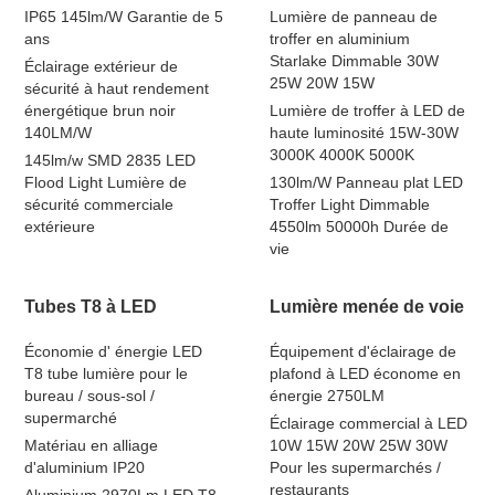
IP65 145lm/W Garantie de 5
Lumière de panneau de
ans
troffer en aluminium
Starlake Dimmable 30W
Éclairage extérieur de
25W 20W 15W
sécurité à haut rendement
énergétique brun noir
Lumière de troffer à LED de
140LM/W
haute luminosité 15W-30W
3000K 4000K 5000K
145lm/w SMD 2835 LED
Flood Light Lumière de
130lm/W Panneau plat LED
sécurité commerciale
Troffer Light Dimmable
extérieure
4550lm 50000h Durée de
vie
Tubes T8 à LED
Lumière menée de voie
Économie d' énergie LED
Équipement d'éclairage de
T8 tube lumière pour le
plafond à LED économe en
bureau / sous-sol /
énergie 2750LM
supermarché
Éclairage commercial à LED
Matériau en alliage
10W 15W 20W 25W 30W
d'aluminium IP20
Pour les supermarchés /
restaurants