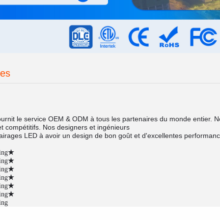
ces
ournit le service OEM & ODM à tous les partenaires du monde entier. N
t compétitifs.
Nos designers et ingénieurs
lairages LED à avoir un design de bon goût et d'excellentes performanc
★
ing
★
ing
★
ing
★
ing
★
ing
★
ing
ing