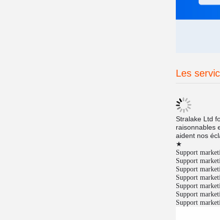
Les servi
S
t
ralak
e Lt
d f
raisonnables e
aident nos éc
★
Support market
Support market
Support market
Support market
Support market
Support market
Support market