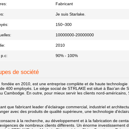
res:
Fabricant
s:
Je suis Starlake.
oyés:
150~300
elles:
10000000-20000000
ie:
2010
 p.c:
90% - 100%
upes de société
fondée en 2010, est une entreprise complète et de haute technologie p
 de 400 employés. Le siège social de STRLAKE est situé à Bao'an de Sh
u Cambodge. En outre, pour mieux servir les clients nord-américains,
nt que fabricant leader d'éclairage commercial, industriel et architec
ranger avec des produits de qualité supérieure, une technologie d'éclai
sacre à la recherche, au développement et à la fabrication de centaine
exigences de nombreux clients différents. Un énorme investissement d