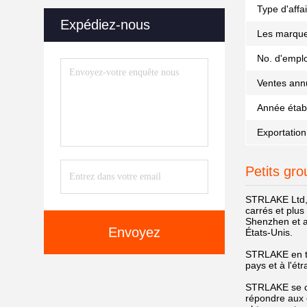
Type d'affai
Expédiez-nous
Les marque
No. d'empl
Ventes annu
Année établ
Exportation
Petits gro
STRLAKE Ltd, 
carrés et plus
Shenzhen et a
Envoyez
États-Unis.
STRLAKE en ta
pays et à l'ét
STRLAKE se con
répondre aux 