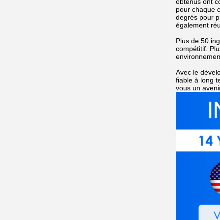
obtenus ont c
pour chaque c
degrés pour p
également réu
Plus de 50 ing
compétitif. P
environnement
Avec le dévelo
fiable à long 
vous un avenir