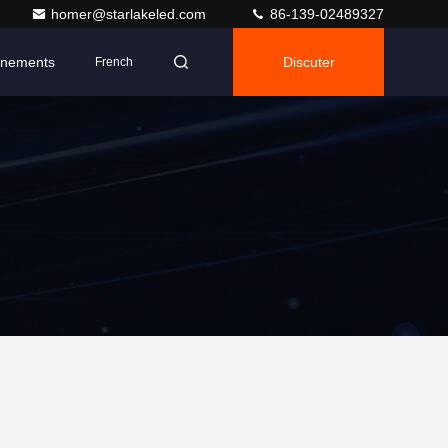
homer@starlakeled.com
86-139-02489327
nements
Discuter
French