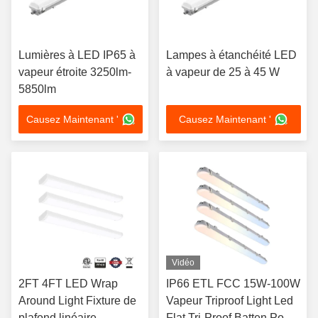
Lumières à LED IP65 à
Lampes à étanchéité LED
vapeur étroite 3250lm-
à vapeur de 25 à 45 W
5850lm
Causez Maintenant '
Causez Maintenant '
Vidéo
2FT 4FT LED Wrap
IP66 ETL FCC 15W-100W
Around Light Fixture de
Vapeur Triproof Light Led
plafond linéaire
Flat Tri-Proof Batten Pour