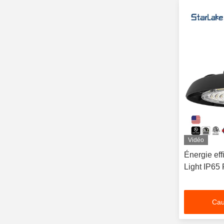
Vidéo
Énergie ef
Light IP65 P
Cau