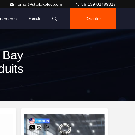
homer@starlakeled.com
86-139-02489327
nements
Discuter
French
 Bay
duits