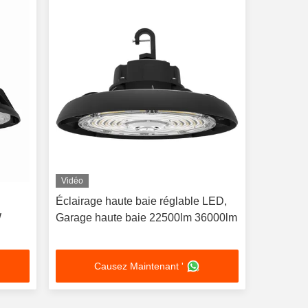
Vidéo
Éclairage haute baie réglable LED,
W
Garage haute baie 22500lm 36000lm
Causez Maintenant '