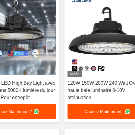
Vidéo
LED High Bay Light avec
120W 150W 200W 240 Watt O
ns 5000K lumière du jour
haute baie luminaire 0-10V
 Pour entrepôt
atténuation
sez Maintenant '
Causez Maintenant '