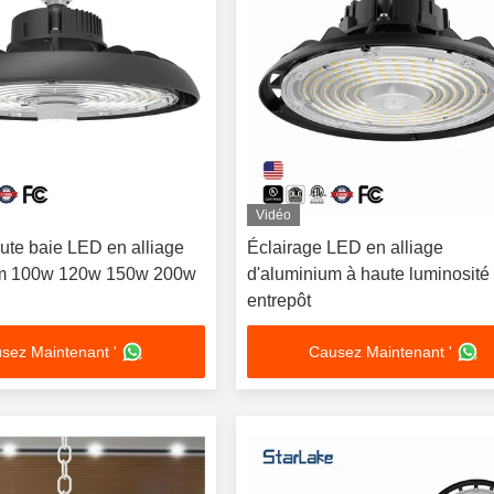
Vidéo
ute baie LED en alliage
Éclairage LED en alliage
um 100w 120w 150w 200w
d'aluminium à haute luminosité
entrepôt
sez Maintenant '
Causez Maintenant '