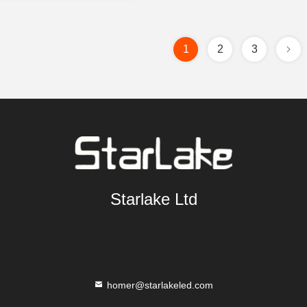
1
2
3
Starlake Ltd
homer@starlakeled.com