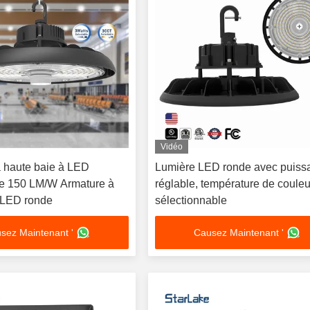
Vidéo
à haute baie à LED
Lumière LED ronde avec puiss
le 150 LM/W Armature à
réglable, température de couleu
 LED ronde
sélectionnable
sez Maintenant '
Causez Maintenant '