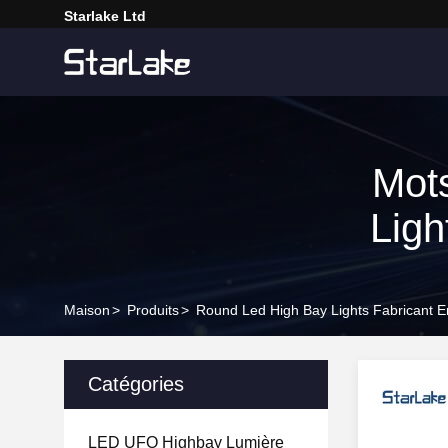
Starlake Ltd
Mot
Ligh
Maison
>
Produits
>
Round Led High Bay Lights Fabricant E
Catégories
LED UFO Highbay Lumière