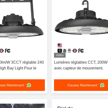
Vidéo
0lm/W 3CCT réglable 240
Lumières réglables CCT, 200
igh Bay Light Pour le
avec capteur de mouvement.
sez Maintenant '
Causez Maintenant '