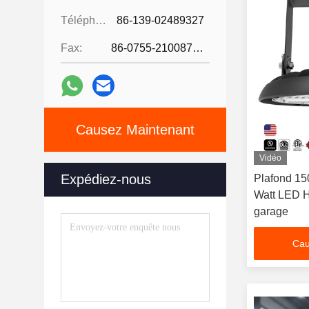
Téléphone:
86-139-02489327
Fax:
86-0755-21008727
Causez Maintenant
Vidéo
Expédiez-nous
Plafond 15
Watt LED H
garage
Cau