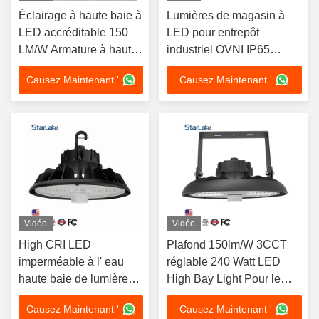
Éclairage à haute baie à
Lumières de magasin à
LED accréditable 150
LED pour entrepôt
LM/W Armature à haute
industriel OVNI IP65
baie LED ronde
Dimmable LED High Bay
Causez Maintenant '
Causez Maintenant '
Light
Vidéo
Vidéo
High CRI LED
Plafond 150lm/W 3CCT
imperméable à l' eau
réglable 240 Watt LED
haute baie de lumière
High Bay Light Pour le
Ip65 pour le gymnase /
garage
Causez Maintenant '
Causez Maintenant '
atelier