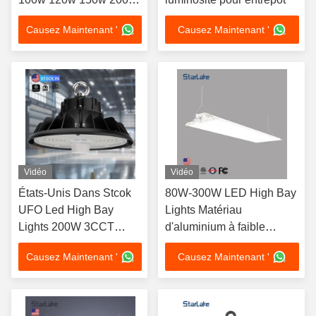
240w
Causez Maintenant '
Causez Maintenant '
Vidéo
Vidéo
États-Unis Dans Stcok
80W-300W LED High Bay
UFO Led High Bay
Lights Matériau
Lights 200W 3CCT
d'aluminium à faible
réglable High Bay Light
luminosité
Causez Maintenant '
Causez Maintenant '
Industrial Lighting
Commercial