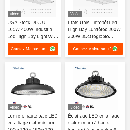
Vidéo
Vidéo
USA Stock DLC UL
États-Unis Entrepôt Led
165W-400W Industrial
High Bay Lumières 200W
Led High Bay Light With
300W 3Cct réglable
Dimmable Function And
Industrial Lighting
Causez Maintenant '
Causez Maintenant '
5000K For Warehouses
Commercial High Bay
Shop Light
Vidéo
Vidéo
Lumière haute baie LED
Éclairage LED en alliage
en alliage d'aluminium
d'aluminium à haute
100w 120w 150w 200w
luminosité pour entrepôt