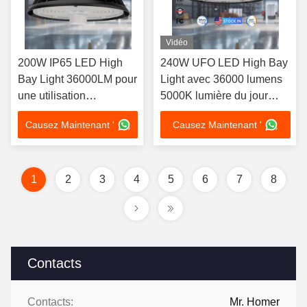
Vidéo
200W IP65 LED High
240W UFO LED High Bay
Bay Light 36000LM pour
Light avec 36000 lumens
une utilisation
5000K lumière du jour
industrielle dans un
Blanc IP65 Pour entrepôt
Causez Maintenant '
Causez Maintenant '
entrepôt
1
2
3
4
5
6
7
8
Contacts
Contacts:
Mr. Homer