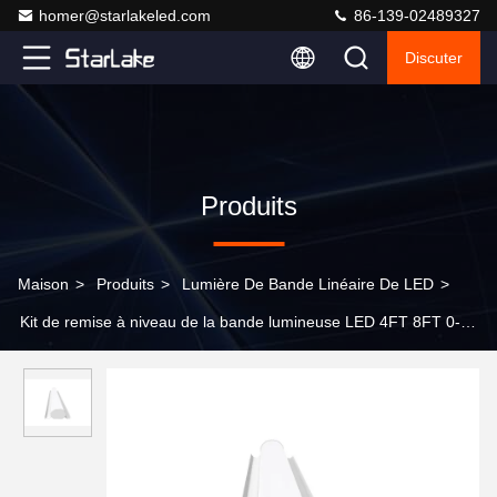
homer@starlakeled.com
86-139-02489327
Discuter
Produits
Maison
>
Produits
>
Lumière De Bande Linéaire De LED
>
Kit de remise à niveau de la bande lumineuse LED 4FT 8FT 0-
10V Dimming 24W-80W AC120-277V