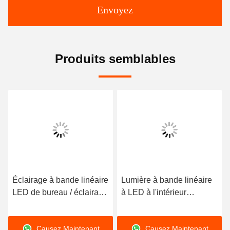
Envoyez
Produits semblables
Éclairage à bande linéaire
Lumière à bande linéaire
LED de bureau / éclairage
à LED à l'intérieur
à pendentif linéaire
Lumière à tube à LED à
suspendu
haute luminosité
Causez Maintenant
Causez Maintenant