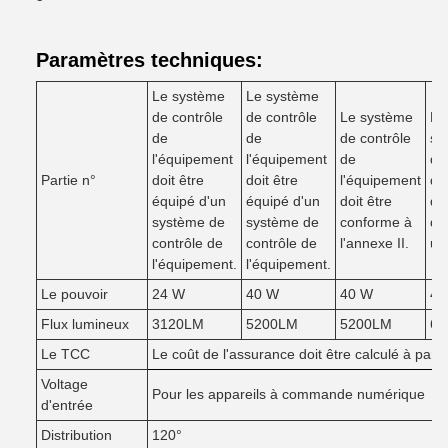
Paramètres techniques:
Le système
Le système
de contrôle
de contrôle
Le système
Le
de
de
de contrôle
sy
l'équipement
l'équipement
de
de
Partie n°
doit être
doit être
l'équipement
dé
équipé d'un
équipé d'un
doit être
de 
système de
système de
conforme à
doi
contrôle de
contrôle de
l'annexe II.
uti
l'équipement.
l'équipement.
Le pouvoir
24 W
40 W
40 W
48
Flux lumineux
3120LM
5200LM
5200LM
62
Le TCC
Le coût de l'assurance doit être calculé à parti
Voltage
Pour les appareils à commande numérique
d'entrée
Distribution
120°