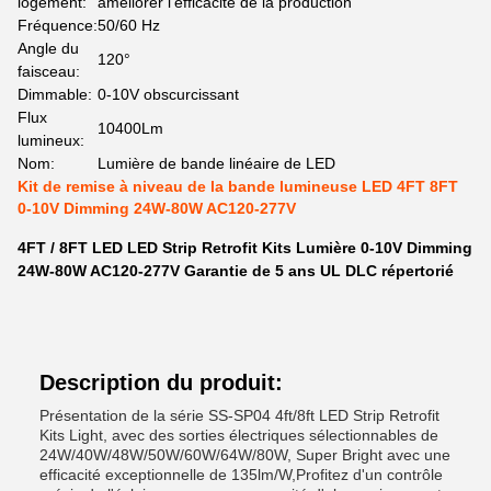
logement:
améliorer l'efficacité de la production
Fréquence:
50/60 Hz
Angle du
120°
faisceau:
Dimmable:
0-10V obscurcissant
Flux
10400Lm
lumineux:
Nom:
Lumière de bande linéaire de LED
Kit de remise à niveau de la bande lumineuse LED 4FT 8FT
0-10V Dimming 24W-80W AC120-277V
4FT / 8FT LED LED Strip Retrofit Kits Lumière 0-10V Dimming
24W-80W AC120-277V Garantie de 5 ans UL DLC répertorié
Description du produit:
Présentation de la série SS-SP04 4ft/8ft LED Strip Retrofit
Kits Light, avec des sorties électriques sélectionnables de
24W/40W/48W/50W/60W/64W/80W, Super Bright avec une
efficacité exceptionnelle de 135lm/W,Profitez d'un contrôle