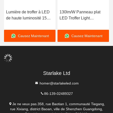
Lumière de troffer à LED
130lm/W Panneau plat
de haute luminosité 15W-
LED Troffer Light
30W 3000K 4000K 5000K
Dimmable 4550lm 50000h
Durée de vie
Causez Maintenant
Causez Maintenant
Starlake Ltd
homer@starlakeled.com
86-139-02489327
Je ne veux pas.358, rue Baotian 1, communauté Tiegang,
rue Xixiang, district Baoan, ville de Shenzhen Guangdong,