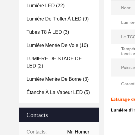
Lumière LED
(22)
Nom:
Lumière De Troffer À LED
(9)
Lumièr
Tubes T8 À LED
(3)
Le TCC
Lumière Menée De Voie
(10)
Tempér
foncti
LUMIÈRE DE STADE DE
LED
(2)
Puissa
Lumière Menée De Borne
(3)
Garant
Étanche À La Vapeur LED
(5)
Éclairage d
Lumière d'
Contacts
Contacts:
Mr. Homer