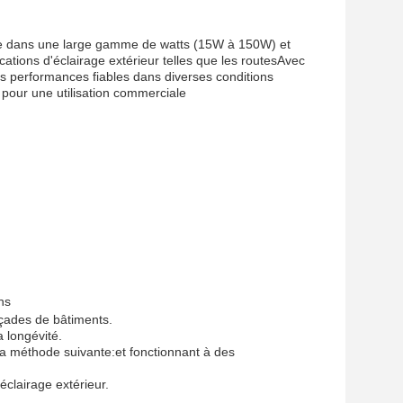
ble dans une large gamme de watts (15W à 150W) et
tions d'éclairage extérieur telles que les routesAvec
es performances fiables dans diverses conditions
é pour une utilisation commerciale
ns
façades de bâtiments.
a longévité.
a méthode suivante:
et fonctionnant à des
éclairage extérieur.