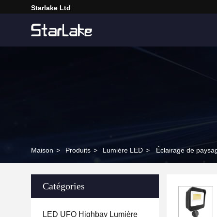
Starlake Ltd
Maison
>
Produits
>
Lumière LED
>
Éclairage de paysa
Catégories
LED UFO Highbay Lumière