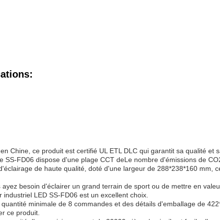
ations:
en Chine, ce produit est certifié UL ETL DLC qui garantit sa qualité et s
e SS-FD06 dispose d'une plage CCT de
Le nombre d'émissions de CO2
'éclairage de haute qualité, doté d'une largeur de 288*238*160 mm, ce 
ayez besoin d'éclairer un grand terrain de sport ou de mettre en valeur 
r industriel LED SS-FD06 est un excellent choix.
 quantité minimale de 8 commandes et des détails d'emballage de 422*
er ce produit.
capacité d'approvisionnement de 30000 pièces/mois, il est facile d'ass
de de ce phare LED est également livrée avec des conditions de paiem