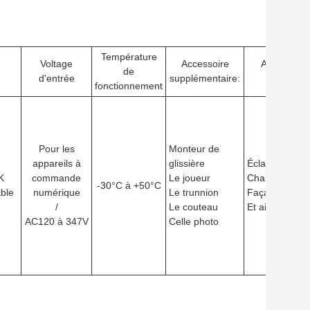
Température
Voltage
Accessoire
Application
de
d'entrée
supplémentaire:
projet
fonctionnement
Pour les
Monteur de
appareils à
glissière
Éclairage exté
K
commande
Le joueur
Champs de sp
-30°C à +50°C
ble
numérique
Le trunnion
Façade du bâ
/
Le couteau
Et ainsi de sui
AC120 à 347V
Celle photo