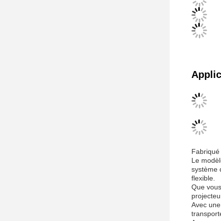
Applic
Fabriqué 
Le modèl
système d
flexible.
Que vous 
projecteu
Avec une
transport
Avec une 
La comman