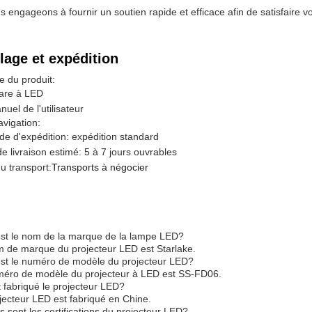
age et expédition
 du produit:
hare à LED
nuel de l'utilisateur
avigation:
e d'expédition: expédition standard
de livraison estimé: 5 à 7 jours ouvrables
u transport:
Transports à négocier
est le nom de la marque de la lampe LED?
m de marque du projecteur LED est Starlake.
est le numéro de modèle du projecteur LED?
méro de modèle du projecteur à LED est SS-FD06.
 fabriqué le projecteur LED?
jecteur LED est fabriqué en Chine.
s sont les certifications du projecteur LED?
jecteur LED est certifié UL, ETL et DLC.