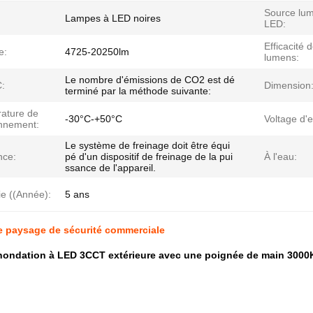
Source lu
Lampes à LED noires
LED:
Efficacité 
e:
4725-20250lm
lumens:
Le nombre d'émissions de CO2 est dé
:
Dimension
terminé par la méthode suivante:
ature de
-30°C-+50°C
Voltage d'e
onnement:
Le système de freinage doit être équi
nce:
pé d'un dispositif de freinage de la pui
À l'eau:
ssance de l'appareil.
ie ((Année):
5 ans
e paysage de sécurité commerciale
inondation à LED 3CCT extérieure avec une poignée de main 3000