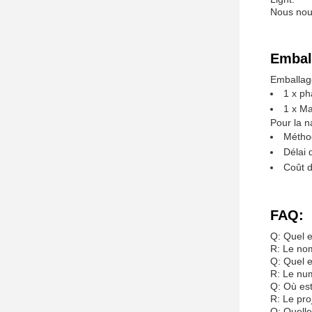
Emball
Emballage
1 x p
1 x Ma
Pour la n
Méthod
Délai 
Coût d
FAQ:
Q: Quel 
R: Le no
Q: Quel 
R: Le nu
Q: Où est
R: Le pro
Q: Quelle
R: Le pro