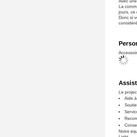
jours, ce 
Donc si v
considéré
Person
Accessoi
Assist
Le projec
Aide à 
Soutie
Servic
Recomm
Consei
Notre équ
Light.
Nous nous