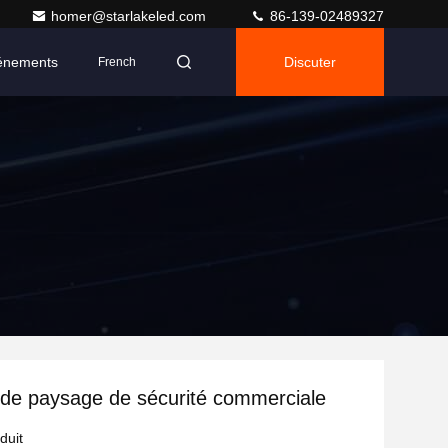
homer@starlakeled.com
86-139-02489327
énements
Discuter
French
 de paysage de sécurité commerciale
duit