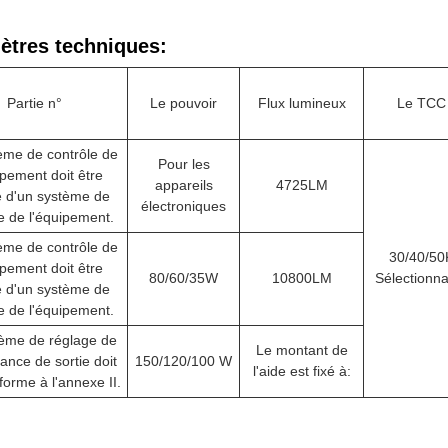
ètres techniques:
Partie n°
Le pouvoir
Flux lumineux
Le TCC
ème de contrôle de
Pour les
ipement doit être
appareils
4725LM
 d'un système de
électroniques
e de l'équipement.
ème de contrôle de
30/40/50
ipement doit être
80/60/35W
10800LM
Sélectionna
 d'un système de
e de l'équipement.
ème de réglage de
Le montant de
sance de sortie doit
150/120/100 W
l'aide est fixé à:
forme à l'annexe II.