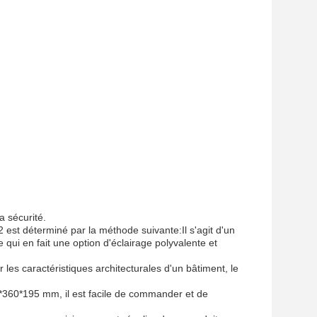
a sécurité.
 est déterminé par la méthode suivante:
Il s'agit d'un
qui en fait une option d'éclairage polyvalente et
les caractéristiques architecturales d'un bâtiment, le
360*195 mm, il est facile de commander et de
urer un approvisionnement régulier de ce produit.
ent pratiques de T / T et un délai de livraison de 7