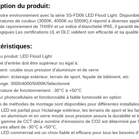
ption du produit:
 votre environnement avec la série SS-FD06 LED Flood Light. Disponi
atures de couleur (3000K, 4000K ou 5000K),il répond à diverses applica
de rayonnement de 7HX6V et un indice d'étanchéité IP65, il garantit d
giques.Les certifications UL et DLC valident son efficacité et sa qualit
éristiques:
 produit: LED Flood Light
it d'entrée doit être supérieur ou égal à:
nt: coulée sous pression d'aluminium et de verre
ation: éclairage extérieur, terrain de sport, façade de bâtiment, etc.
ange: 3000/4000/5000K/Sélectionné
rature de fonctionnement: -30°C à +50°C
r photocellulaire et fonctionnalité à faible luminosité en option
s de méthodes de montage sont disponibles pour différentes installatio
LED est parfait pour l'éclairage extérieur, les terrains de sport et les 
r en aluminium et en verre moulé sous pression assure la durabilité et l
e gamme de CCT de
Le nombre d'émissions de CO2 est déterminé par l
res allant de -30°C à +50°C,
LED commercial est un choix fiable et efficace pour tous les besoins d'