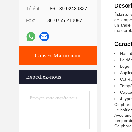
Descri
Téléphone:
86-139-02489327
Éclairez
de tempér
Fax:
86-0755-21008727
un angle 
météorolo
Caract
Nom du
Causez Maintenant
Le déb
Logeme
Applic
Expédiez-nous
Cct R
Tempé
Capteu
4 type
Ce phare 
Le boîtie
Avec un
températu
Ce phare 