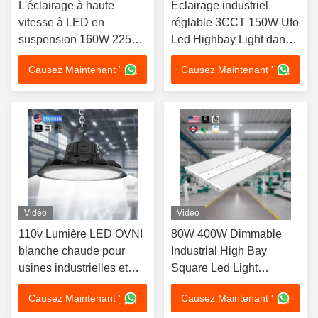
L'éclairage à haute
Éclairage industriel
vitesse à LED en
réglable 3CCT 150W Ufo
suspension 160W 225W
Led Highbay Light dans
300W 3CCT 3Puissance
les États-Unis
Causez Maintenant '
Causez Maintenant '
réglable 150LM/W
Vidéo
Vidéo
110v Lumière LED OVNI
80W 400W Dimmable
blanche chaude pour
Industrial High Bay
usines industrielles et
Square Led Light
commerciales
Highbay linéaire pour les
Causez Maintenant '
Causez Maintenant '
ateliers industriels