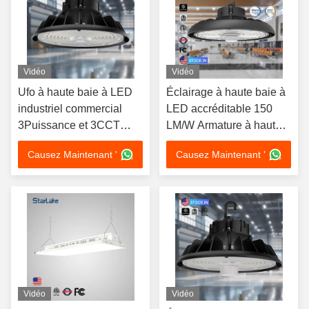
Vidéo
Vidéo
Ufo à haute baie à LED
Éclairage à haute baie à
industriel commercial
LED accréditable 150
3Puissance et 3CCT
LM/W Armature à haute
réglable 120W 150W
baie LED ronde
Causez Maintenant '
Causez Maintenant '
200W 240W
Vidéo
Vidéo