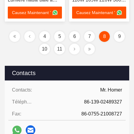
LED linéaire
225W 400W
Causez Maintenant '
Causez Maintenant '
4
5
6
7
8
9
10
11
Contacts
Contacts:
Mr. Homer
Téléphone:
86-139-02489327
Fax:
86-0755-21008727