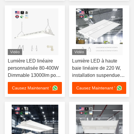
Vidéo
Vidéo
Lumière LED linéaire
Lumière LED à haute
personnalisée 80-400W
baie linéaire de 220 W,
Dimmable 13000lm pour
installation suspendue
les entrepôts
3CCT réglable 3000K
Causez Maintenant '
Causez Maintenant '
4000K 5000K