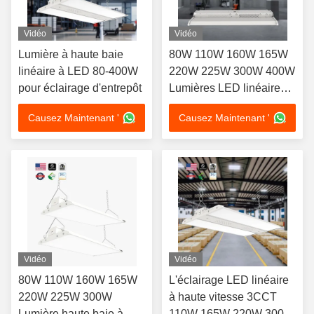
Vidéo
Vidéo
Lumière à haute baie
80W 110W 160W 165W
linéaire à LED 80-400W
220W 225W 300W 400W
pour éclairage d'entrepôt
Lumières LED linéaires à
haute baie pour les
Causez Maintenant '
Causez Maintenant '
installations industrielles
Vidéo
Vidéo
80W 110W 160W 165W
L'éclairage LED linéaire
220W 225W 300W
à haute vitesse 3CCT
Lumière haute baie à
110W 165W 220W 300W