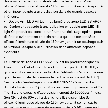
des environnements industriels tels que les entrepôtsSon
efficacité lumineuse élevée de 150lm/w garantit un éclairage clair
et lumineux adapté à une utilisation dans de grands espaces
intérieurs.
Double Arm LED Fill Light: La lumière de zone LED SS-AR07
est également adaptée à une utilisation en double arm LED fill
light.Ce produit est conçu pour fournir un éclairage optimal pour
différents événements en plein air tels que des concertsSon
efficacité lumineuse élevée de 150lm/w garantit un éclairage clair
et lumineux adapté à une utilisation dans différents espaces
extérieurs.
La lumière de zone à LED SS-AR07 est un produit fabriqué en
Chine et aux États-Unis. Elle a été certifiée par UL CUL DLC, ce
qui garantit sa sécurité et sa fiabilité d'utilisation.Ce produit a une
quantité minimale de commande de 1, et son prix est de 100 $.
Ses détails d'emballage sont de 460 * 365 * 145 mm, et il a un
délai de livraison de 7 jours. Ses conditions de paiement sont T /
T, et il a une capacité d'approvisionnement de 10000pcs / mois.
Son CRI est de 80+,et il a des fichiers IES disponiblesSon
efficacité lumineuse élevée de 150lm/w garantit son efficacité
énergétique et son facteur de puissance de > 0.95 assure qu'il