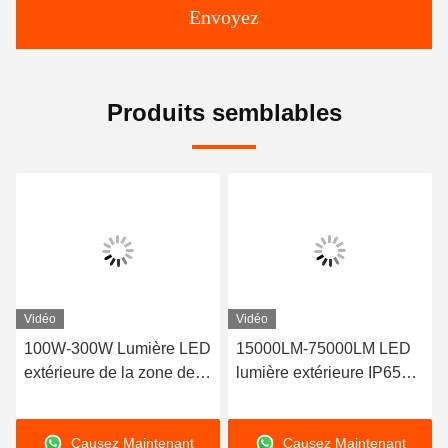
Envoyez
Produits semblables
Vidéo
Vidéo
100W-300W Lumière LED
15000LM-75000LM LED
extérieure de la zone de
lumière extérieure IP65
coulée sous pression pour
avec température de
les travaux de rue / route
couleur réglable
Causez Maintenant
Causez Maintenant