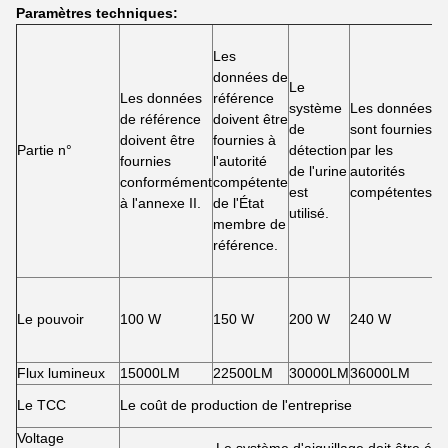
Paramètres techniques:
L
Les
s
données de
d
Le
Les données
référence
d
système
Les données
de référence
doivent être
d
de
sont fournies
doivent être
fournies à
l
Partie n°
détection
par les
fournies
l'autorité
d
de l'urine
autorités
conformément
compétente
d
est
compétentes.
à l'annexe II.
de l'État
c
utilisé.
membre de
à
référence.
p
d
Le pouvoir
100 W
150 W
200 W
240 W
3
Flux lumineux
15000LM
22500LM
30000LM
36000LM
4
Le TCC
Le coût de production de l'entreprise
Voltage