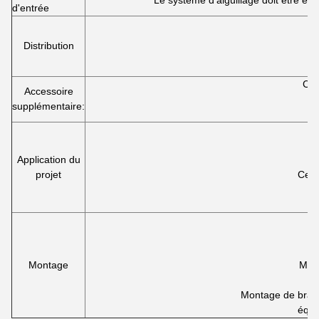
Le système d'aiguillage doit être éq
d'entrée
Distribution
Cap
Accessoire
C
supplémentaire:
Application du
projet
Cent
Montage
Mont
Montage de bras 
équi