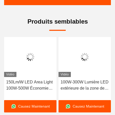
Produits semblables
Vidéo
Vidéo
150Lm/W LED Area Light
100W-300W Lumière LED
100W-500W Économie
extérieure de la zone de
d'énergie avec capteur de
coulée sous pression pour
mouvement
les travaux de rue / route
Causez Maintenant
Causez Maintenant