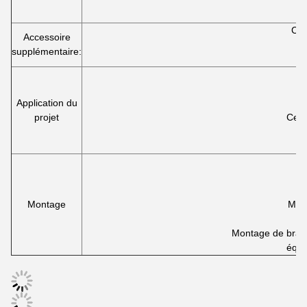
Cap
Accessoire
C
supplémentaire:
Application du
projet
Cent
Montage
Mont
Montage de bras 
équi