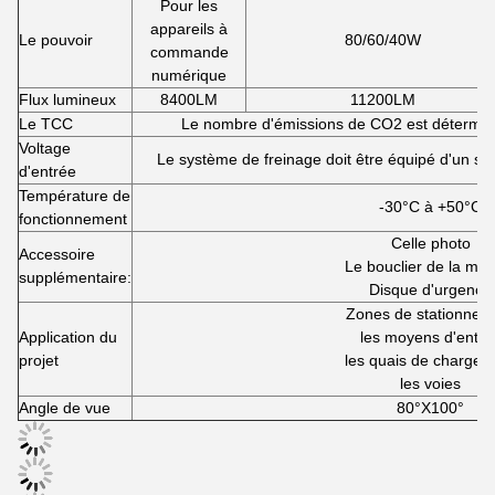
Pour les
appareils à
Le pouvoir
80/60/40W
commande
numérique
Flux lumineux
8400LM
11200LM
Le TCC
Le nombre d'émissions de CO2 est déterminé
Voltage
Le système de freinage doit être équipé d'un sy
d'entrée
Température de
-30°C à +50°C
fonctionnement
Celle photo
Accessoire
Le bouclier de la mai
supplémentaire:
Disque d'urgence
Zones de stationnem
Application du
les moyens d'entré
projet
les quais de chargem
les voies
Angle de vue
80°X100°