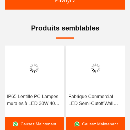
Envoyez
Produits semblables
IP65 Lentille PC Lampes
Fabrique Commercial
murales à LED 30W 40W
LED Semi-Cutoff Wall
60W 80W 100W 120W
Pack à l'extérieur étanche
Causez Maintenant
Causez Maintenant