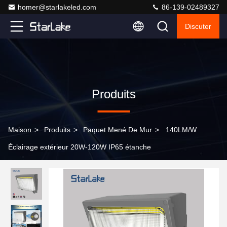
homer@starlakeled.com
86-139-02489327
Discuter
Produits
Maison
>
Produits
>
Paquet Mené De Mur
>
140LM/W
Éclairage extérieur 20W-120W IP65 étanche