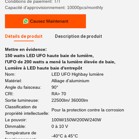
Conditions de paiement: T/T
Capacité d'approvisionnement: 10000pcs/monthly
Causez Maintenant
Détails de produit
Description de produit
Mettre en évidence:
150 watts LED UFO haute baie de lumière
,
l'UFO de 200 watts a mené la lumière élevée de baie
,
Lumière à LED haute baie d'entrepôt
Nom:
LED UFO Highbay lumière
Matériel:
Alliage d'aluminium
Angle du faisceau:
90°
CRI:
RA> 70
Sortie lumineuse:
22500lm/ 36000lm
Classification de
Pour la protection contre la corrosion
propriété intellectuelle:
Le pouvoir:
100W/150W/200W/240W
Dimmable:
0 à 10 V
Température de
-40°C à 45°C