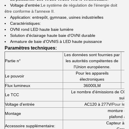
Voltage d'entrée:
Le système de régulation de l'énergie doit
être conforme à l'annexe II.
Application: entrepôt, gymnase, usines industrielles
Caractéristiques:
OVNI rond LED haute baie lumière
Solution d'éclairage haute baie d'OVNI durable
Armature de baie d'OVNIS à LED haute puissance
Paramètres techniques:
Les données sont fournies par
L
Partie n°
les autorités compétentes de
a
l'Union européenne.
Pour les appareils
Le pouvoir
électroniques
Flux lumineux
36000LM
Le nombre d'émissions de CO2 
Le TCC
suiva
Voltage d'entrée
AC120 à 277V/
Pour les 
monture de
Montage
plafond av
Capteur à m
Accessoire supplémentaire: