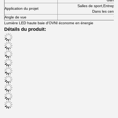
Garde 
Salles de sport
,
Entrepôt
Application du projet
Dans les centr
Angle de vue
90
Lumière LED haute baie d'OVNI économe en énergie
Détails du produit: