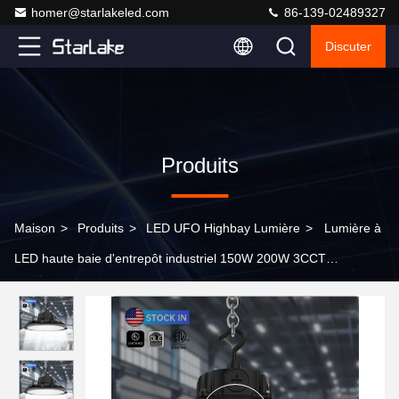
homer@starlakeled.com
86-139-02489327
Discuter
Produits
Maison
>
Produits
>
LED UFO Highbay Lumière
>
Lumière à
LED haute baie d'entrepôt industriel 150W 200W 3CCT
150lm/Watt IP65 UL DLC Dimmable OEM ODM