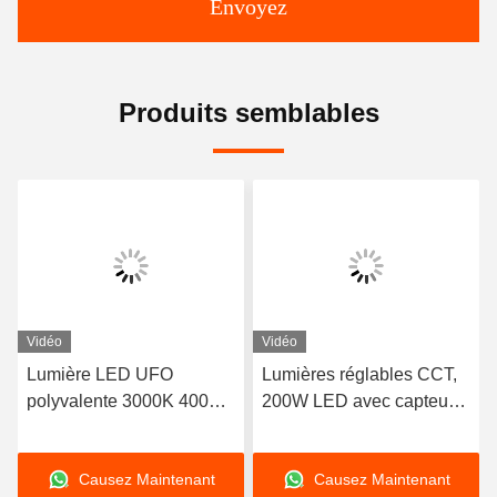
Envoyez
Produits semblables
Vidéo
Vidéo
Lumière LED UFO
Lumières réglables CCT,
polyvalente 3000K 4000K
200W LED avec capteur
5000K Pour les gymnases
de mouvement.
/ entrepôts / garages
Causez Maintenant
Causez Maintenant