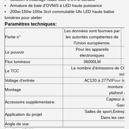
Armature de baie d'OVNIS à LED haute puissance
200w-150w-100w 3cct commutable Ufo LED haute balise
lumières pour atelier
Paramètres techniques:
Les données sont fournies par
L
Partie n°
les autorités compétentes de
a
l'Union européenne.
Pour les appareils
Le pouvoir
électroniques
Flux lumineux
36000LM
Le nombre d'émissions de CO2 
Le TCC
suiva
Voltage d'entrée
AC120 à 277V/
Pour les 
monture de
Montage
plafond av
Capteur à m
Accessoire supplémentaire:
Garde 
Salles de sport
,
Entrepôt
Application du projet
Dans les centr
Angle de vue
90