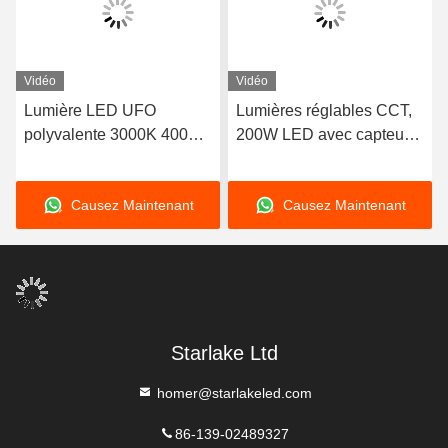
Vidéo
Vidéo
Lumière LED UFO
Lumières réglables CCT,
polyvalente 3000K 4000K
200W LED avec capteur
5000K Pour les gymnases
de mouvement.
/ entrepôts / garages
Causez Maintenant
Causez Maintenant
Starlake Ltd
homer@starlakeled.com
86-139-02489327