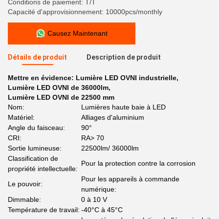
Conditions de paiement: T/T
Capacité d'approvisionnement: 10000pcs/monthly
Causez Maintenant
Détails de produit
Description de produit
Mettre en évidence:
Lumière LED OVNI industrielle
,
Lumière LED OVNI de 36000lm
,
Lumière LED OVNI de 22500 mm
Nom:
Lumières haute baie à LED
Matériel:
Alliages d'aluminium
Angle du faisceau:
90°
CRI:
RA> 70
Sortie lumineuse:
22500lm/ 36000lm
Classification de
Pour la protection contre la corrosion
propriété intellectuelle:
Pour les appareils à commande
Le pouvoir:
numérique:
Dimmable:
0 à 10 V
Température de travail:
-40°C à 45°C