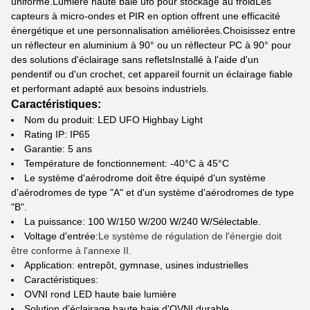
uniforme.Lumière haute baie ufo pour stockage au froidLes
capteurs à micro-ondes et PIR en option offrent une efficacité
énergétique et une personnalisation améliorées.Choisissez entre
un réflecteur en aluminium à 90° ou un réflecteur PC à 90° pour
des solutions d'éclairage sans refletsInstallé à l'aide d'un
pendentif ou d'un crochet, cet appareil fournit un éclairage fiable
et performant adapté aux besoins industriels.
Caractéristiques:
Nom du produit: LED UFO Highbay Light
Rating IP: IP65
Garantie: 5 ans
Température de fonctionnement: -40°C à 45°C
Le système d'aérodrome doit être équipé d'un système
d'aérodromes de type "A" et d'un système d'aérodromes de type
"B".
La puissance: 100 W/150 W/200 W/240 W/Sélectable.
Voltage d'entrée:
Le système de régulation de l'énergie doit
être conforme à l'annexe II.
Application: entrepôt, gymnase, usines industrielles
Caractéristiques:
OVNI rond LED haute baie lumière
Solution d'éclairage haute baie d'OVNI durable